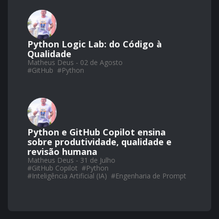
Python Logic Lab: do Código à
Qualidade
Matheus Deus - 02 de Agosto
#
GitHub
#
Python
Python e GitHub Copilot ensina
sobre produtividade, qualidade e
revisão humana
Matheus Deus - 31 de Julho
#
GitHub Copilot
#
Python
#
Inteligência Artificial (IA)
#
Engenharia de Prompt