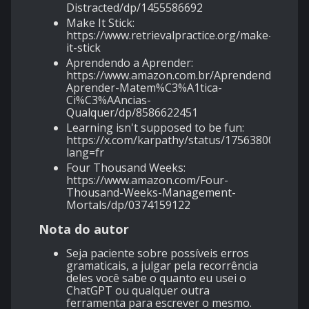
Distracted/dp/1455586692
Make It Stick:
https://www.retrievalpractice.org/make-
it-stick
Aprendendo a Aprender:
https://www.amazon.com.br/Aprendendo-
Aprender-Matem%C3%A1tica-
Ci%C3%AAncias-
Qualquer/dp/8586622451
Learning isn't supposed to be fun:
https://x.com/karpathy/status/1756380066580
lang=fr
Four Thousand Weeks:
https://www.amazon.com/Four-
Thousand-Weeks-Management-
Mortals/dp/0374159122
Nota do autor
Seja paciente sobre possíveis erros
gramaticais, a julgar pela recorrência
deles você sabe o quanto eu usei o
ChatGPT ou qualquer outra
ferramenta para escrever o mesmo.