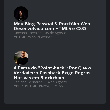
Meu Blog Pessoal & Portfólio Web -
Desenvolvido com HTML5 e CSS3
Giovana Carvalho - 05 de Agosto
#
HTML
#
CSS
#
JavaScript
A Farsa do "Point-back": Por Que o
Verdadeiro Cashback Exige Regras
Nativas em Blockchain
Fabiano Bernardo - 04 de Agosto
#
PHP
#
HTML
#
MySQL
#
CSS