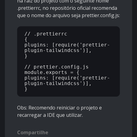
na raiz do projeto com o seguinte nome
.prettierrc, no repositório oficial recomenda
que o nome do arquivo seja prettier.config.js:
// .prettierrc

{

plugins: [require('prettier-
plugin-tailwindcss')],

}

// prettier.config.js

module.exports = {

plugins: [require('prettier-
plugin-tailwindcss')],

Obs: Recomendo reiniciar o projeto e
recarregar a IDE que utilizar.
Compartilhe