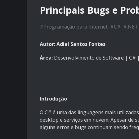
Principais Bugs e P
#
Programação para Internet
#
C#
#
.NET
Autor: Adiel Santos Fontes
Área:
Desenvolvimento de Software | C# |
Introdução
O C# é uma das linguagens mais utilizadas
desktop e serviços em nuvem. Apesar de s
alguns erros e bugs continuam sendo frequ