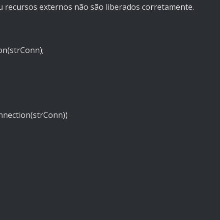
u recursos externos não são liberados corretamente.
on(strConn);
nnection(strConn))