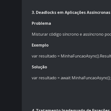
3. Deadlocks em Aplicações Assíncronas
Problema
Misturar código síncrono e assíncrono pode
Exemplo
var resultado = MinhaFuncaoAsync().Result
Solução
var resultado = await MinhaFuncaoAsync();
4. Tratamento Inadequado de Exceções