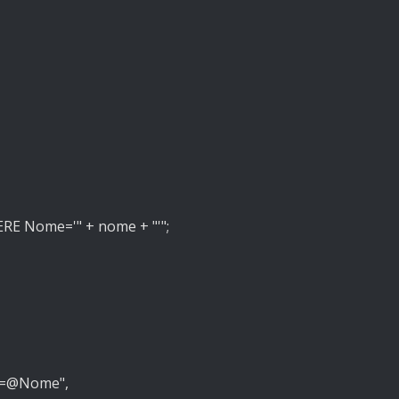
RE Nome='" + nome + "'";
e=@Nome",