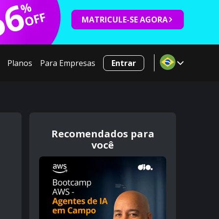
66
%
OFF
MATRICULE-SE AGORA
Planos
Para Empresas
Entrar
Recomendados para
você