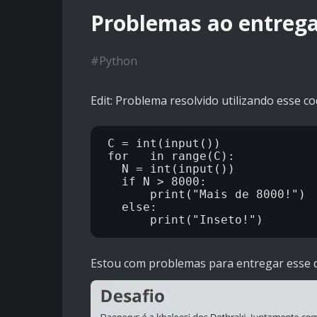
Problemas ao entreg
#
Python
Edit: Problema resolvido utilizando esse c
C = int(input())

for _ in range(C):

  N = int(input())

  if N > 8000:

      print("Mais de 8000!")

  else:

Estou com problemas para entregar esse d