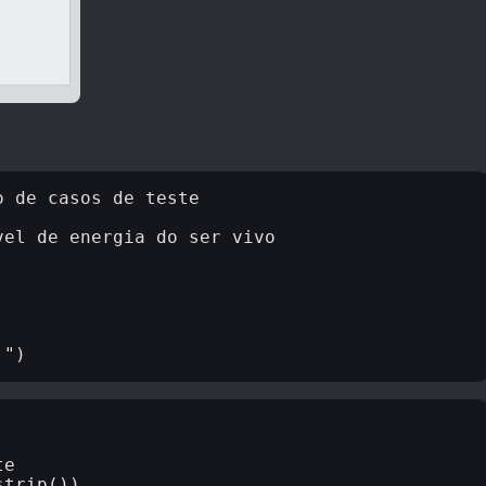
 de casos de teste

el de energia do ser vivo

e

trip())
