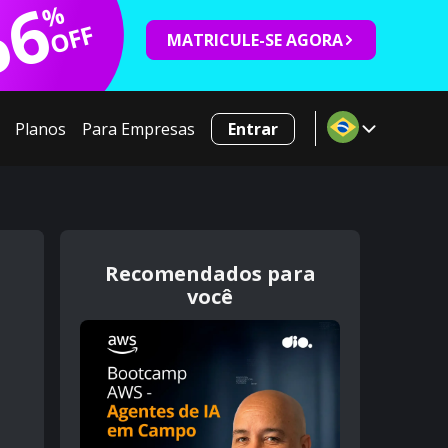
66
%
OFF
MATRICULE-SE AGORA
Planos
Para Empresas
Entrar
Recomendados para
você