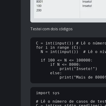
Testei com dois códigos
C = int(input()) # Lê o número
for i in range (C):

  N = int(input())  # Lê o nív
  if 100 <= N <= 100000:

      if N <= 8000:

          print("Inseto!")

      else:

import sys

# Lê o número de casos de test
C = int(sys.stdin.readline().s