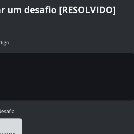
ar um desafio [RESOLVIDO]
odigo
esafio: