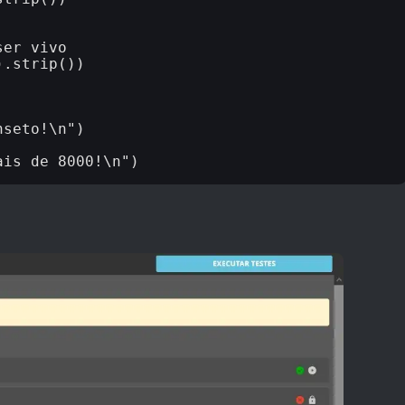
er vivo

.strip())

seto!\n")
