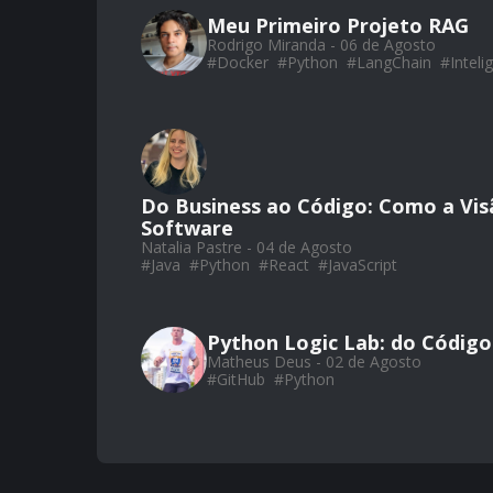
Meu Primeiro Projeto RAG
Rodrigo Miranda - 06 de Agosto
#
Docker
#
Python
#
LangChain
#
Intelig
Do Business ao Código: Como a Vis
Software
Natalia Pastre - 04 de Agosto
#
Java
#
Python
#
React
#
JavaScript
Python Logic Lab: do Código
Matheus Deus - 02 de Agosto
#
GitHub
#
Python