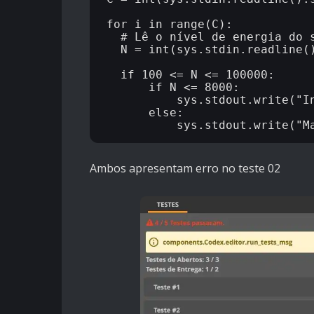
for i in range(C):

  # Lê o nível de energia do s
  N = int(sys.stdin.readline()
  if 100 <= N <= 100000:

      if N <= 8000:

          sys.stdout.write("In
      else:

Ambos apresentam erro no teste 02