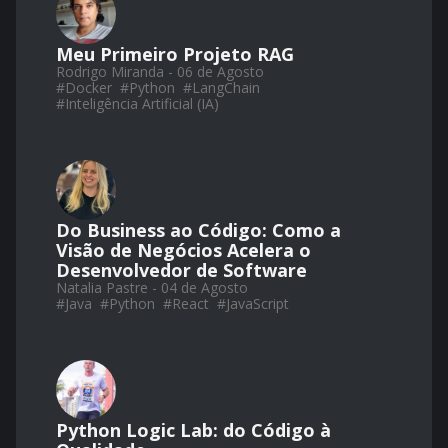
Meu Primeiro Projeto RAG
Rodrigo Miranda - 06 de Agosto
#
Docker
#
Python
#
LangChain
#
Inteligência Artificial (IA)
Do Business ao Código: Como a
Visão de Negócios Acelera o
Desenvolvedor de Software
Natalia Pastre - 04 de Agosto
#
Java
#
Python
#
React
#
JavaScript
Python Logic Lab: do Código à