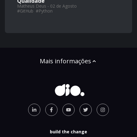
Qualidade
Matheus Deus - 02 de Agosto
#
GitHub
#
Python
Mais informações
build the change