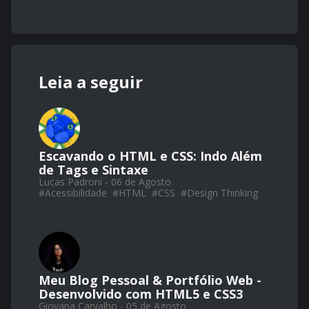
Leia a seguir
Escavando o HTML e CSS: Indo Além
de Tags e Sintaxe
Lucas Padroni - 06 de Agosto
#
Acessibilidade
#
HTML
#
CSS
#
Design Thinking
Meu Blog Pessoal & Portfólio Web -
Desenvolvido com HTML5 e CSS3
Giovana Carvalho - 05 de Agosto