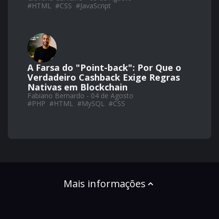
#
HTML
#
CSS
#
JavaScript
A Farsa do "Point-back": Por Que o
Verdadeiro Cashback Exige Regras
Nativas em Blockchain
Fabiano Bernardo - 04 de Agosto
#
PHP
#
HTML
#
MySQL
#
CSS
Mais informações