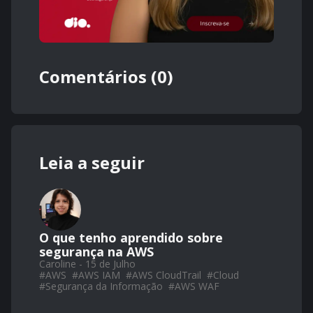
Comentários (0)
Leia a seguir
O que tenho aprendido sobre
segurança na AWS
Caroline - 15 de Julho
#
AWS
#
AWS IAM
#
AWS CloudTrail
#
Cloud
#
Segurança da Informação
#
AWS WAF