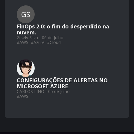
GS
FinOps 2.0: o fim do desperdício na
nuvem.
Gisely Silva - 06 de Julho
#
AWS
#
Azure
#
Cloud
CONFIGURAÇÕES DE ALERTAS NO
MICROSOFT AZURE
CARLOS LINO - 05 de Julho
#
AWS