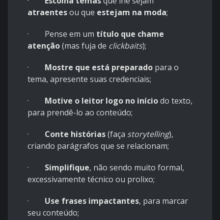
·
Escolha temas
que lhe sejam
atraentes
ou que
estejam na moda
;
· Pense em um
título que chame
atenção
(mas fuja de
clickbaits
);
·
Mostre que está preparado
para o
tema, apresente suas credenciais;
·
Motive o leitor logo no início
do texto,
para prendê-lo ao conteúdo;
·
Conte histórias
(faça
storytelling
),
criando parágrafos que se relacionam;
·
Simplifique
, não sendo muito formal,
excessivamente técnico ou prolixo;
·
Use frases impactantes
, para marcar
seu conteúdo;