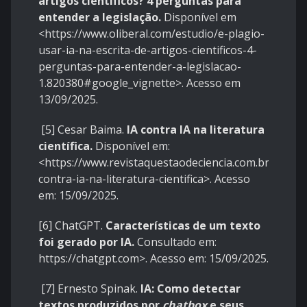
artigos científicos? 4 perguntas para
entender a legislação.
Disponível em
<
https://www.oliberal.com/estudio/e-plagio-
usar-ia-na-escrita-de-artigos-cientificos-4-
perguntas-para-entender-a-legislacao-
1.820380#google_vignette
>. Acesso em
13/09/2025.
[5] Cesar Baima.
IA contra IA na literatura
científica.
Disponível em:
<
https://www.revistaquestaodeciencia.com.br/artigo
contra-ia-na-literatura-cientifica
>. Acesso
em: 15/09/2025.
[6] ChatGPT.
Características de um texto
foi gerado por IA.
Consultado em:
https://chatgpt.com
>. Acesso em: 15/09/2025.
[7] Ernesto Spinak.
IA: Como detectar
textos produzidos por
chatbox
e seus