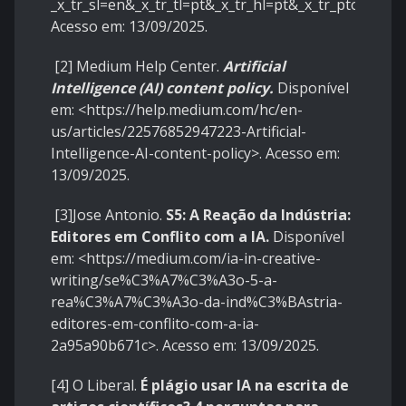
_x_tr_sl=en&_x_tr_tl=pt&_x_tr_hl=pt&_x_tr_pto=tc
>.
Acesso em: 13/09/2025.
[2] Medium Help Center.
Artificial
Intelligence (AI) content policy.
Disponível
em: <
https://help.medium.com/hc/en-
us/articles/22576852947223-Artificial-
Intelligence-AI-content-policy
>. Acesso em:
13/09/2025.
[3]Jose Antonio.
S5: A Reação da Indústria:
Editores em Conflito com a IA.
Disponível
em: <
https://medium.com/ia-in-creative-
writing/se%C3%A7%C3%A3o-5-a-
rea%C3%A7%C3%A3o-da-ind%C3%BAstria-
editores-em-conflito-com-a-ia-
2a95a90b671c
>. Acesso em: 13/09/2025.
[4] O Liberal.
É plágio usar IA na escrita de