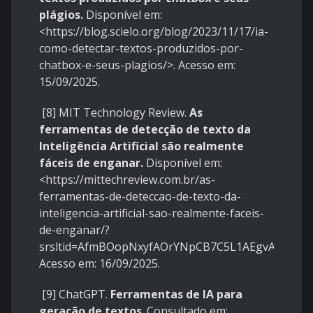
plágios.
Disponível em:
<
https://blog.scielo.org/blog/2023/11/17/ia-
como-detectar-textos-produzidos-por-
chatbox-e-seus-plagios/
>. Acesso em:
15/09/2025.
[8] MIT Technology Review.
As
ferramentas de detecção de texto da
Inteligência Artificial são realmente
fáceis de enganar.
Disponível em:
<
https://mittechreview.com.br/as-
ferramentas-de-deteccao-de-texto-da-
inteligencia-artificial-sao-realmente-faceis-
de-enganar/?
srsltid=AfmBOopNxyfAOrYNpCB7C5L1AEgvAhzgg
Acesso em: 16/09/2025.
[9] ChatGPT.
Ferramentas de IA para
geração de textos
. Consultado em: