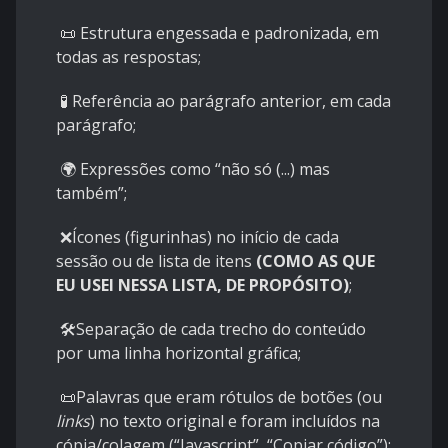
📜 Estrutura engessada e padronizada, em
todas as respostas;
🧪 Referência ao parágrafo anterior, em cada
parágrafo;
🌍 Expressões como “não só (...) mas
também”;
❌Ícones (figurinhas) no início de cada
sessão ou de lista de itens
(COMO AS QUE
EU USEI NESSA LISTA, DE PROPÓSITO)
;
🛠️Separação de cada trecho do conteúdo
por uma linha horizontal gráfica;
📜Palavras que eram rótulos de botões (ou
links
) no texto original e foram incluídos na
cópia/colagem (“Javascript”, “Copiar código”);