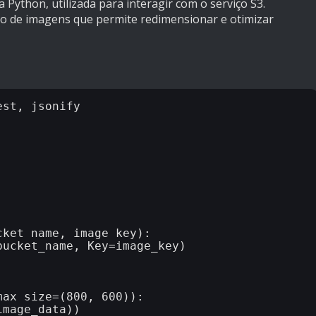
ra Python, utilizada para interagir com o serviço S3.
ão de imagens que permite redimensionar e otimizar
st, jsonify

ket_name, image_key):

ucket_name, Key=image_key)

ax_size=(800, 600)):

mage_data))
