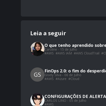
Leia a seguir
O que tenho aprendido sobr
Caroline - 15 de Julho
#
AWS
#
AWS IAM
#
AWS CloudTrail
#
C
FinOps 2.0: o fim do desperd
GS
Gisely Silva - 06 de Julho
#
AWS
#
Azure
#
Cloud
CONFIGURAÇÕES DE ALERTA
CARLOS LINO - 05 de Julho
#
AWS