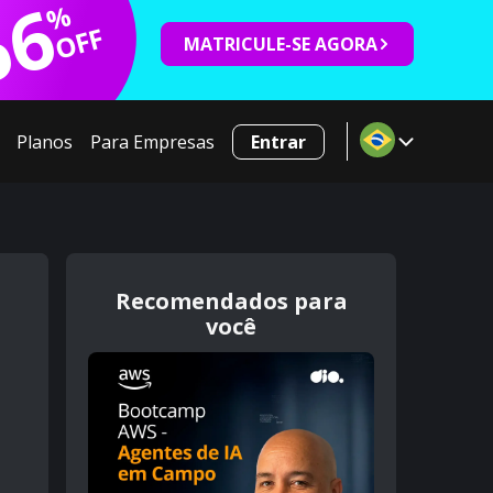
66
%
OFF
MATRICULE-SE AGORA
Planos
Para Empresas
Entrar
Recomendados para
você