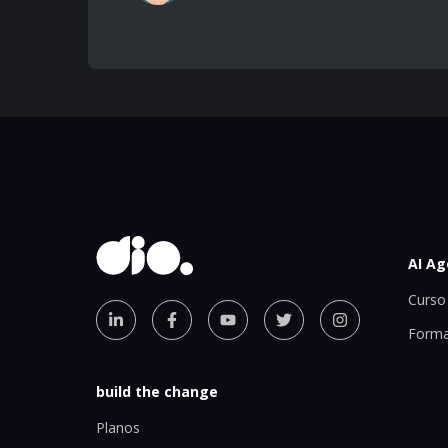
AI Ag
Curso 
Forma
build the change
Planos