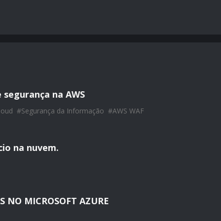
e segurança na AWS
loud
#
Segurança da Informação
#
AWS WAF
ício na nuvem.
S NO MICROSOFT AZURE