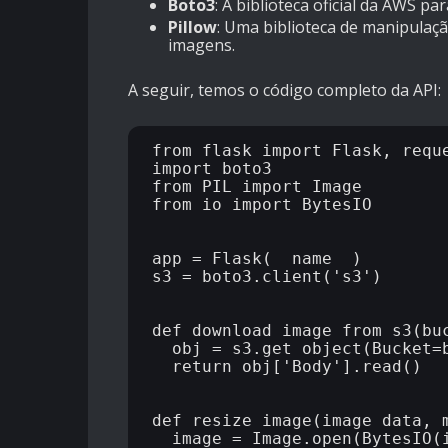
Boto3
: A biblioteca oficial da AWS pa
Pillow
: Uma biblioteca de manipulaç
imagens.
A seguir, temos o código completo da API:
from flask import Flask, reque
import boto3

from PIL import Image

from io import BytesIO

app = Flask(__name__)

s3 = boto3.client('s3')

def download_image_from_s3(buc
  obj = s3.get_object(Bucket=b
  return obj['Body'].read()

def resize_image(image_data, m
  image = Image.open(BytesIO(i