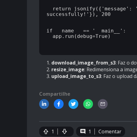
  return jsonify({'message': '
successfully!'}), 200

if __name__ == '__main__':

  app.run(debug=True)

download_image_from_s3
: Faz o 
resize_image
: Redimensiona a imagem
upload_image_to_s3
: Faz o upload 
Compartilhe
1
1
Comentar