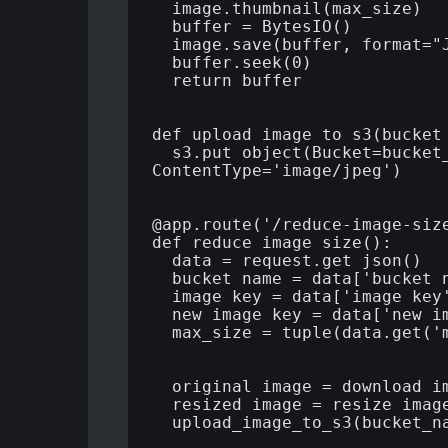
  image.thumbnail(max_size)

  buffer = BytesIO()

  image.save(buffer, format="J
  buffer.seek(0)

  return buffer

def upload_image_to_s3(bucket_
  s3.put_object(Bucket=bucket_
ContentType='image/jpeg')

@app.route('/reduce-image-size
def reduce_image_size():

  data = request.get_json()

  bucket_name = data['bucket_n
  image_key = data['image_key'
  new_image_key = data['new_im
  max_size = tuple(data.get('m
  original_image = download_im
  resized_image = resize_image
  upload_image_to_s3(bucket_na