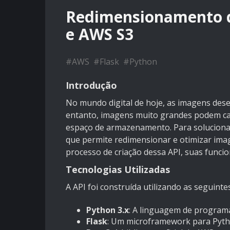
Redimensionamento d
e AWS S3
#
AWS
#
Flask
#
Python
Introdução
No mundo digital de hoje, as imagens des
entanto, imagens muito grandes podem ca
espaço de armazenamento. Para soluciona
que permite redimensionar e otimizar ima
processo de criação dessa API, suas funcion
Tecnologias Utilizadas
A API foi construída utilizando as seguinte
Python 3.x
: A linguagem de programa
Flask
: Um microframework para Python