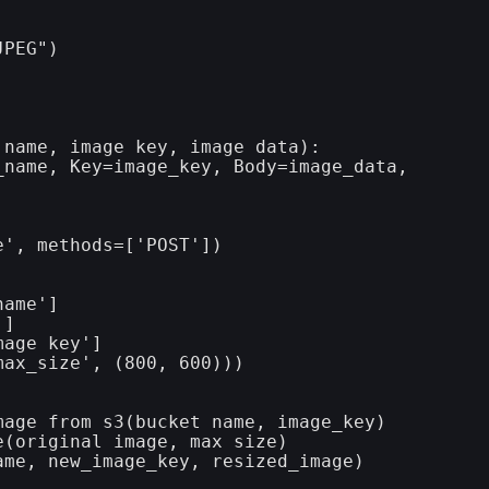
PEG")

name, image_key, image_data):

name, Key=image_key, Body=image_data, 
', methods=['POST'])

ame']

]

age_key']

ax_size', (800, 600)))

age_from_s3(bucket_name, image_key)

(original_image, max_size)

me, new_image_key, resized_image)
