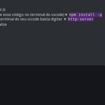
 Js
te esse código no terminal do vscode)🔽
npm install -g
erminal do seu vccode basta digitar 🔽
http-server
lize