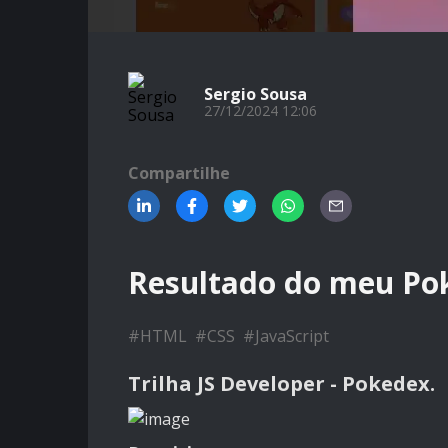
Sergio Sousa
27/12/2024 12:06
Compartilhe
Resultado do meu Po
#
HTML
#
CSS
#
JavaScript
Trilha JS Developer - Pokedex.