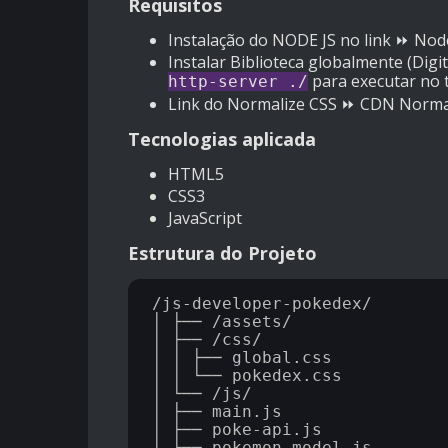
Requisitos
Instalação do NODE JS no link ⏩
Node
Instalar Biblioteca globalmente (Digi
para executar no t
http-server ./
Link do Normalize CSS ⏩
CDN Norma
Tecnologias aplicada
HTML5
CSS3
JavaScript
Estrutura do Projeto
/js-developer-pokedex/

│ ├── /assets/

│ ├── /css/

│ │ ├── global.css

│ │ └── pokedex.css

│ └── /js/

│ ├── main.js

│ ├── poke-api.js

│ └── pokemon-model.js
