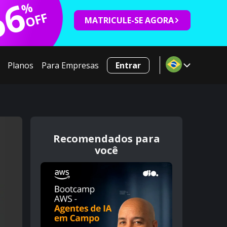
66
%
OFF
MATRICULE-SE AGORA
Planos
Para Empresas
Entrar
Recomendados para
você