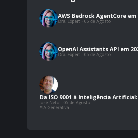
AWS Bedrock AgentCore em 
Dra. Expert - 05 de Agosto
OpenAI Assistants API em 20
Dra. Expert - 05 de Agosto
Da ISO 9001 à Inteligência Artifici
José Neto - 05 de Agosto
#
IA Generativa