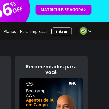
66
%
OFF
MATRICULE-SE AGORA
Planos
Para Empresas
Entrar
Recomendados para
você