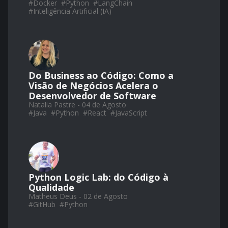
#
Docker
#
Python
#
LangChain
#
Inteligência Artificial (IA)
Do Business ao Código: Como a
Visão de Negócios Acelera o
Desenvolvedor de Software
Natalia Pastre - 04 de Agosto
#
Java
#
Python
#
React
#
JavaScript
Python Logic Lab: do Código à
Qualidade
Matheus Deus - 02 de Agosto
#
GitHub
#
Python