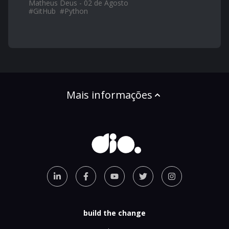
Matheus Deus - 02 de Agosto
#
GitHub
#
Python
Mais informações
build the change