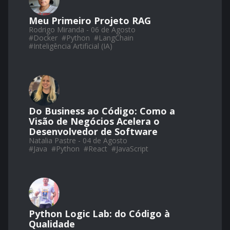
Meu Primeiro Projeto RAG
Rodrigo Miranda - 06 de Agosto
#
Docker
#
Python
#
LangChain
#
Inteligência Artificial (IA)
Do Business ao Código: Como a
Visão de Negócios Acelera o
Desenvolvedor de Software
Natalia Pastre - 04 de Agosto
#
Java
#
Python
#
React
#
JavaScript
Python Logic Lab: do Código à
Qualidade