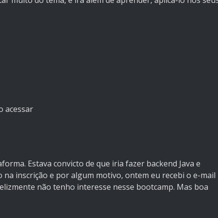
ar muito do tema, e irá além de aprender, aplicá-lo nos seu
o acessar
orma. Estava convicto de que iria fazer backend Java e
 na inscrição e por algum motivo, ontem eu recebi o e-mail
nfelizmente não tenho interesse nesse bootcamp. Mas boa