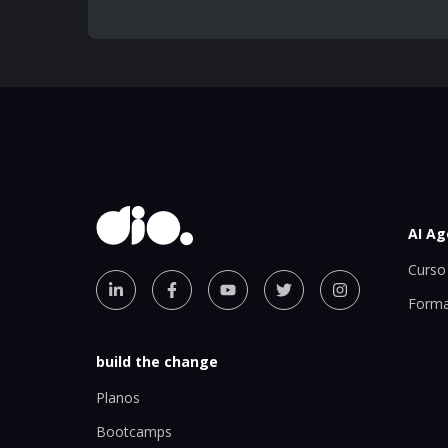
AI Ag
Curso 
Forma
build the change
Planos
Bootcamps