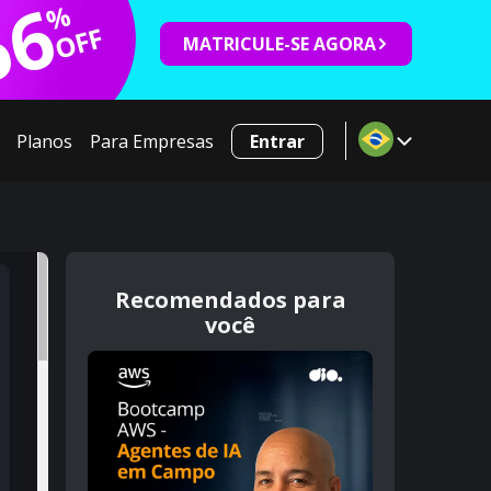
66
%
OFF
MATRICULE-SE AGORA
Planos
Para Empresas
Entrar
Recomendados para
você