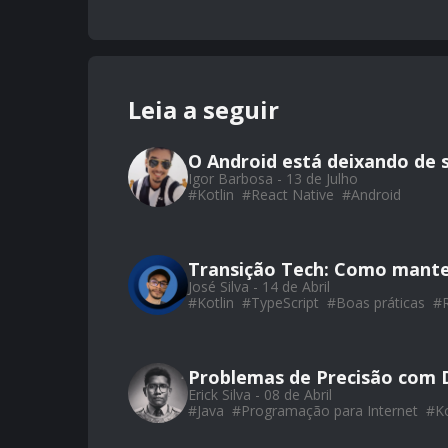
Leia a seguir
O Android está deixando de 
Igor Barbosa - 13 de Julho
#
Kotlin
#
React Native
#
Android
Transição Tech: Como mante
José Silva - 14 de Abril
#
Kotlin
#
TypeScript
#
Boas práticas
#
Problemas de Precisão com 
Erick Silva - 08 de Abril
#
Java
#
Programação para Internet
#
Ko