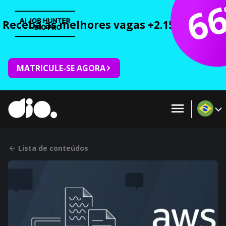
6
Receba as melhores vagas +2.150 cursos 
MATRICULE-SE AGORA
Lista de conteúdos