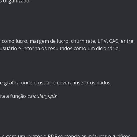
s organizado:
s, como lucro, margem de lucro, churn rate, LTV, CAC, entre
 usuário e retorna os resultados como um dicionário
ace gráfica onde o usuário deverá inserir os dados.
ara a função
calcular_kpis
.
 e gera um relatório PDF contendo as métricas e gráficos.