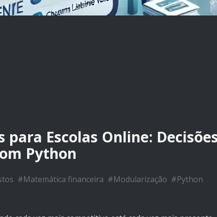
 para Escolas Online: Decisõe
com Python
stos
#
Matemática financeira
#
Modularização
#
Python