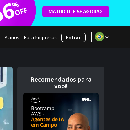
66
%
OFF
MATRICULE-SE AGORA
Planos
Para Empresas
Entrar
Recomendados para
você