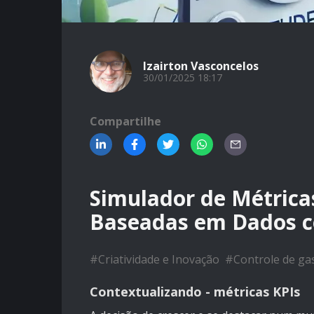
Izairton Vasconcelos
30/01/2025 18:17
Compartilhe
Simulador de Métricas
Baseadas em Dados 
#
Criatividade e Inovação
#
Controle de ga
Contextualizando - métricas KPIs