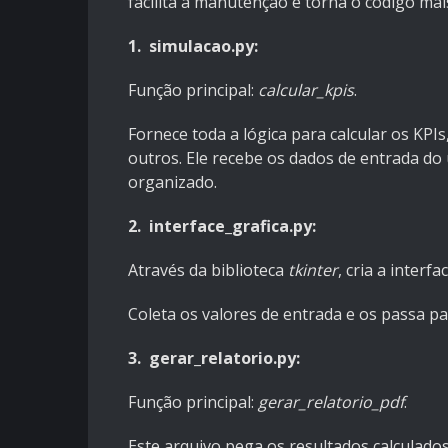
facilita a manutenção e torna o código mai
1. simulacao.py:
Função principal:
calcular_kpis
.
Fornece toda a lógica para calcular os KPI
outros. Ele recebe os dados de entrada do
organizado.
2. interface_grafica.py:
Através da biblioteca
tkinter
, cria a interf
Coleta os valores de entrada e os passa p
3. gerar_relatorio.py:
Função principal:
gerar_relatorio_pdf
.
Este arquivo pega os resultados calculados