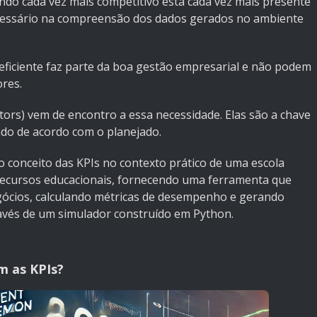
ndo cada vez mais competitivo está cada vez mais presente
ecessário na compreensão dos dados gerados no ambiente
 eficiente faz parte da boa gestão empresarial e não podem
res.
tors) vem de encontro a essa necessidade. Elas são a chave
do de acordo com o planejado.
o conceito das KPIs no contexto prático de uma escola
 recursos educacionais, fornecendo uma ferramenta que
egócios, calculando métricas de desempenho e gerando
avés de um simulador construído em Python.
em as KPIs?