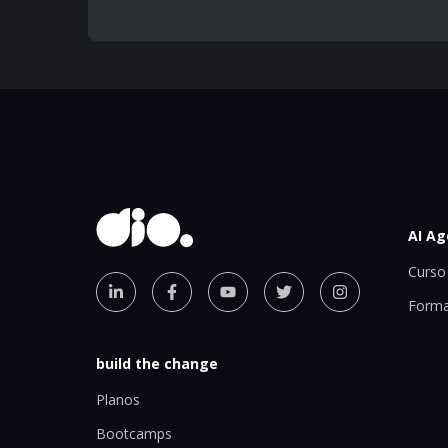
AI Ag
Curso 
Forma
build the change
Planos
Bootcamps