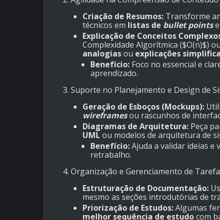
Criação de Resumos:
Transforme ar
técnicos em
listas de
bullet points
e
Explicação de Conceitos Complexos
Complexidade Algorítmica ($O(n)$) ou
analogias
ou
explicações simplific
Benefício:
Foco no essencial e clar
aprendizado.
3. Suporte no Planejamento e Design de S
Geração de Esboços (Mockups):
Util
wireframes
ou rascunhos de interfac
Diagramas de Arquitetura:
Peça par
UML
ou modelos de arquitetura de si
Benefício:
Ajuda a validar ideias e 
retrabalho.
4. Organização e Gerenciamento de Tarefa
Estruturação de Documentação:
Use
mesmo as seções introdutórias de tr
Priorização de Estudos:
Algumas ferr
melhor sequência de estudo
com ba