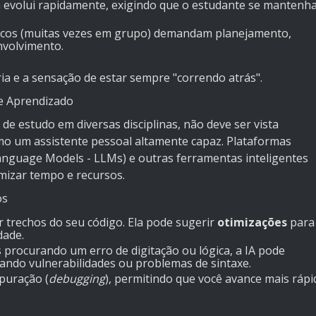
 evolui rapidamente, exigindo que o estudante se mantenh
icos (muitas vezes em grupo) demandam planejamento,
nvolvimento.
a e a sensação de estar sempre "correndo atrás".
 e Aprendizado
co de estudo em diversas disciplinas, não deve ser vista
o um assistente pessoal altamente capaz. Plataformas
nguage Models - LLMs) e outras ferramentas inteligentes
imizar tempo e recursos.
os
r trechos do seu código. Ela pode sugerir
otimizações
para
dade.
s procurando um erro de digitação ou lógica, a IA pode
ndo vulnerabilidades ou problemas de sintaxe.
puração (
debugging
), permitindo que você avance mais rápi