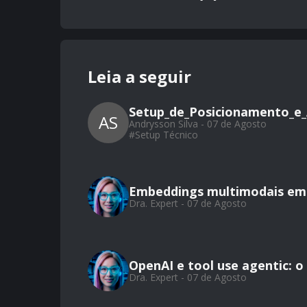
Leia a seguir
Setup_de_Posicionamento_e_
AS
Andrysson Silva - 07 de Agosto
#
Setup Técnico
Embeddings multimodais em 
Dra. Expert - 07 de Agosto
OpenAI e tool use agentic: 
Dra. Expert - 07 de Agosto