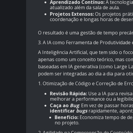
Aprendizado Contínuo:
A tecnologia
atualizado além da sala de aula.
Projetos Extensos:
Os projetos prát
coordenação e longas horas de dese
O resultado é uma gestão de tempo precári
3. A IA como Ferramenta de Produtividade
A Inteligência Artificial, que tem sido o fo
apenas como um conceito teórico, mas com
baseadas em IA generativa (como Large La
podem ser integradas ao dia a dia para ot
1. Otimização de Código e Correção de Err
Revisão Rápida:
Use a IA para revisa
melhorar a performance ou a legibili
Caça ao
Bug
: Em vez de passar hora
identificar
bugs
rapidamente, aponta
Benefício:
Economiza tempo de de
no projeto.
2. Agilidade na Compreensão de Conteúdo