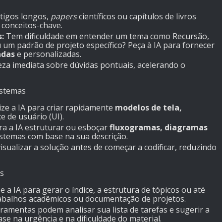
tigos longos,
papers
científicos ou capítulos de livros
 conceitos-chave.
:
Tem dificuldade em entender um tema como Recursão,
 um padrão de projeto específico? Peça à IA para fornecer
adas
e personalizadas.
eza imediata sobre dúvidas pontuais, acelerando o
istemas
ize a IA para criar rapidamente
modelos de tela,
e de usuário (UI).
a a IA estruturar ou esboçar
fluxogramas, diagramas
stemas com base na sua descrição.
visualizar a solução antes de começar a codificar, reduzindo
s
 a IA para gerar o índice, a estrutura de tópicos ou até
abalhos acadêmicos ou documentação de projetos.
amentas podem analisar sua lista de tarefas e sugerir a
se na urgência e na dificuldade do material.