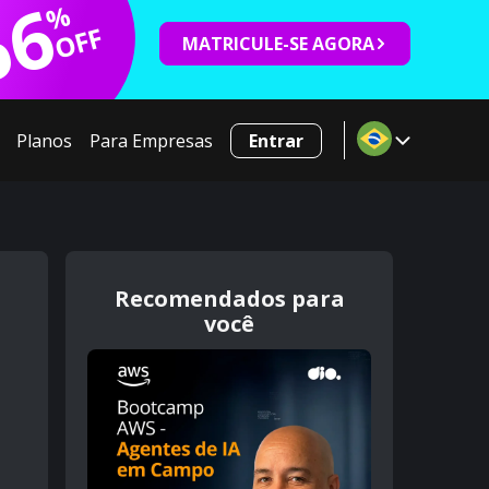
66
%
OFF
MATRICULE-SE AGORA
Planos
Para Empresas
Entrar
Recomendados para
você