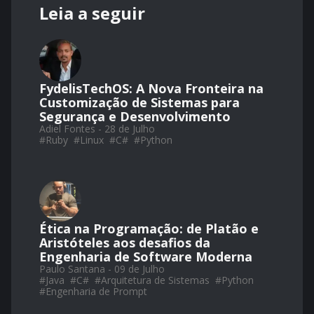
Leia a seguir
FydelisTechOS: A Nova Fronteira na
Customização de Sistemas para
Segurança e Desenvolvimento
Adiel Fontes - 28 de Julho
#
Ruby
#
Linux
#
C#
#
Python
Ética na Programação: de Platão e
Aristóteles aos desafios da
Engenharia de Software Moderna
Paulo Santana - 09 de Julho
#
Java
#
C#
#
Arquitetura de Sistemas
#
Python
#
Engenharia de Prompt