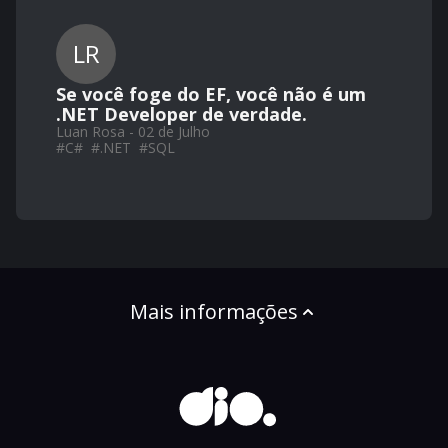
LR
Se você foge do EF, você não é um
.NET Developer de verdade.
Luan Rosa - 02 de Julho
#
C#
#
.NET
#
SQL
Mais informações