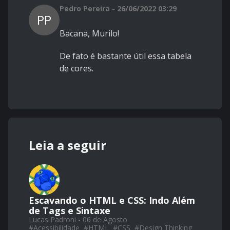
Pedro Pereira - 26/06/2022 03:29
PP
Bacana, Murilo!
De fato é bastante útil essa tabela
de cores.
Leia a seguir
Escavando o HTML e CSS: Indo Além
de Tags e Sintaxe
Lucas Padroni - 06 de Agosto
#
Acessibilidade
#
HTML
#
CSS
#
Design Thinking