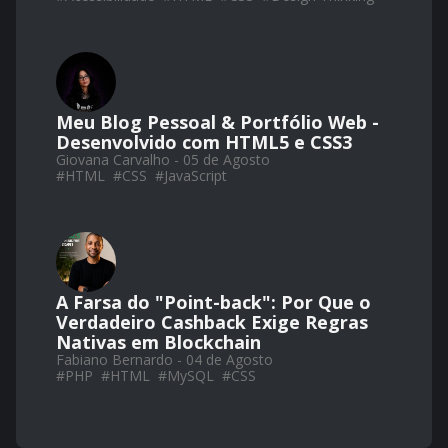
Meu Blog Pessoal & Portfólio Web -
Desenvolvido com HTML5 e CSS3
Giovana Carvalho - 05 de Agosto
#
HTML
#
CSS
#
JavaScript
A Farsa do "Point-back": Por Que o
Verdadeiro Cashback Exige Regras
Nativas em Blockchain
Fabiano Bernardo - 04 de Agosto
#
PHP
#
HTML
#
MySQL
#
CSS