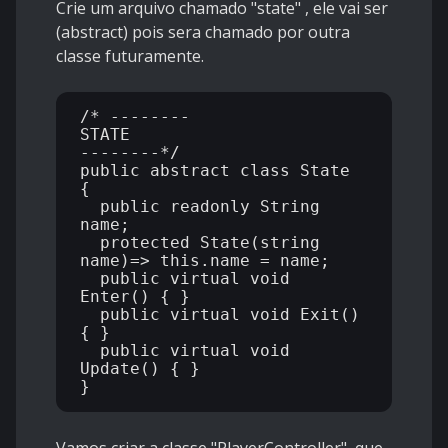
Crie um arquivo chamado "state" , ele vai ser
(abstract) pois sera chamado por outra
classe futuramente.
/* --------

STATE

--------*/

public abstract class State

{

  public readonly String 
name;

  protected State(string 
name)=> this.name = name;

  public virtual void 
Enter() { }

  public virtual void Exit() 
{ }

  public virtual void 
Update() { }
