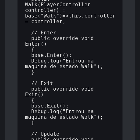
Walk(PlayerController 
controller) : 
base("Walk")=>this.controller 
= controller;

  // Enter

  public override void 
Enter()

  {

  base.Enter();

  Debug.log("Entrou na 
maquina de estado Walk");

  }

  // Exit

  public override void 
Exit() 

  {

  base.Exit();

  Debug.log("Entrou na 
maquina de estado Walk");

  }

  // Update

  public override void 