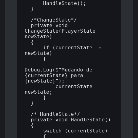
      HandleState();

  }

  /*ChangeState*/

  private void 
ChangeState(PlayerState 
newState)

  {

      if (currentState != 
newState)

      {

Debug.Log($"Mudando de 
{currentState} para 
{newState}");

          currentState = 
newState;

      }

  }

  /* HandleState*/

  private void HandleState()

  {

      switch (currentState)

      {
