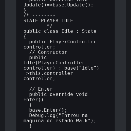
Update()=>base.Update();

} 

/* --------

STATE PLAYER IDLE

--------*/

public class Idle : State

{

  public PlayerController 
controller;

  // Contructor

  public 
Idle(PlayerController 
controller) : base("idle") 
=>this.controller = 
controller;

  // Enter

  public override void 
Enter()

  {

  base.Enter();

  Debug.log("Entrou na 
maquina de estado Walk");

  }
