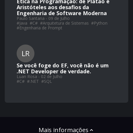
Ética na Programação: de Platão e
Aristóteles aos desafios da
Engenharia de Software Moderna
Paulo Santana - 09 de Julho
#
Java
#
C#
#
Arquitetura de Sistemas
#
Python
#
Engenharia de Prompt
LR
Se você foge do EF, você não é um
.NET Developer de verdade.
Luan Rosa - 02 de Julho
#
C#
#
.NET
#
SQL
Mais informações