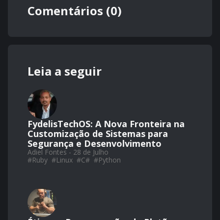
Comentários (0)
Leia a seguir
FydelisTechOS: A Nova Fronteira na
Customização de Sistemas para
Segurança e Desenvolvimento
Adiel Fontes - 28 de Julho
#
Ruby
#
Linux
#
C#
#
Python