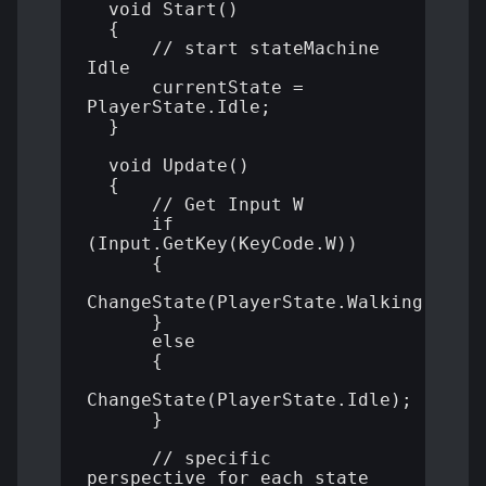
  void Start()

  {

      // start stateMachine 
Idle

      currentState = 
PlayerState.Idle;

  }

  void Update()

  {

      // Get Input W

      if 
(Input.GetKey(KeyCode.W))

      {

ChangeState(PlayerState.Walking);

      }

      else

      {

ChangeState(PlayerState.Idle);

      }

      // specific 
perspective for each state
