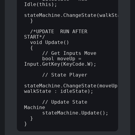
Idle(this);

stateMachine.ChangeState(walkState);

  }

  /*UPDATE  RUN AFTER 
START*/

  void Update()

  {

      // Get Inputs Move

      bool moveUp = 
Input.GetKey(KeyCode.W);

      // State Player 

stateMachine.ChangeState(moveUp? 
walkState : idleState);

      // Update State 
Machine

      stateMachine.Update();

  }
