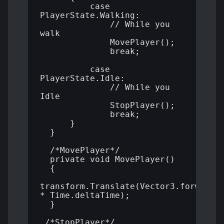
          case 
PlayerState.Walking:

              // While you 
walk

              MovePlayer();

              break;

          case 
PlayerState.Idle:

              // While you 
Idle

              StopPlayer();

              break;

      }

  }

  /*MovePlayer*/

  private void MovePlayer()

  {

transform.Translate(Vector3.forward 
* Time.deltaTime);

  }

 /*StopPlayer*/
