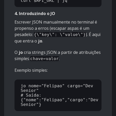
4. Introduzindo o JO
Escrever JSON manualmente no terminal é
propenso a erros (escapar aspas é um
pesadelo:
). É aqui
{\"key\": \"value\"}
que entra o
jo
.
O
jo
cria strings JSON a partir de atribuições
simples
.
chave=valor
Exemplo simples:
jo nome="Felipao" cargo="Dev 
Senior"

# Saída: 
{"nome":"Felipao","cargo":"Dev 