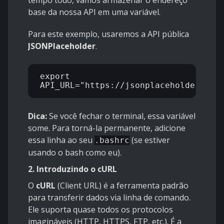
tempo todo, vamos armazenar o endereço
base da nossa API em uma variável.
Para este exemplo, usaremos a API pública
JSONPlaceholder
.
export 
Dica:
Se você fechar o terminal, essa variável
some. Para torná-la permanente, adicione
essa linha ao seu
(se estiver
.bashrc
usando o bash como eu).
2. Introduzindo o cURL
O
cURL
(Client URL) é a ferramenta padrão
para transferir dados via linha de comando.
Ele suporta quase todos os protocolos
imagináveis (HTTP, HTTPS, FTP, etc.). É a