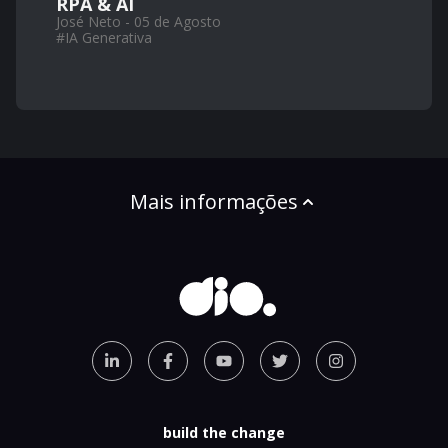
RPA & AI
José Neto - 05 de Agosto
#
IA Generativa
Mais informações
build the change