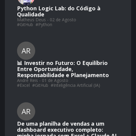
Python Logic Lab: do Código à
Qualidade
Matheus Deus - 02 de Agosto
#
GitHub
#
Python
AR
📊 Investir no Futuro: O Equilíbrio
Entre Oportunidade,
Responsabilidade e Planejamento
André Reis - 01 de Agosto
#
Excel
#
GitHub
#
Inteligência Artificial (IA)
AR
De uma planilha de vendas a um
dashboard executivo completo:
minha jornada com Excel + Claude AI