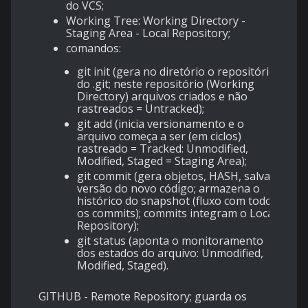
do VCS;
Working Tree: Working Directory -
Staging Area - Local Repository;
comandos:
git init (gera no diretório o repositório
do .git; neste repositório (Working
Directory) arquivos criados e não
rastreados = Untracked);
git add (inicia versionamento e o
arquivo começa a ser (em ciclos)
rastreado = Tracked: Unmodified,
Modified, Staged = Staging Area);
git commit (gera objetos, HASH, salva a
versão do novo código; armazena o
histórico do snapshot (fluxo com todos
os commits); commits integram o Local
Repository);
git status (aponta o monitoramento
dos estados do arquivo: Unmodified,
Modified, Staged).
GITHUB - Remote Repository; guarda os