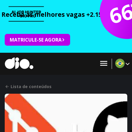
6
Receba as melhores vagas +2.150 cursos 
MATRICULE-SE AGORA
Lista de conteúdos