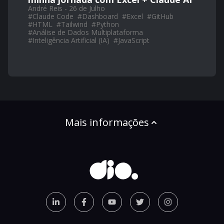
André Reis - 26 de Julho
#
Claude Code
#
Dashboard
#
Excel
#
GitHub
#
HTML
#
Tailwind
#
Python
#
Análise de Dados Multiplataforma
#
Inteligência Artificial (IA)
#
JavaScript
Mais informações