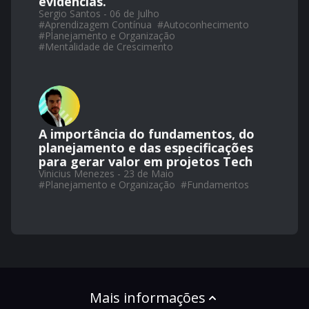
evidências.
Sergio Santos - 06 de Julho
#
Aprendizagem Contínua
#
Autoconhecimento
#
Planejamento e Organização
#
Mentalidade de Crescimento
A importância do fundamentos, do
planejamento e das especificações
para gerar valor em projetos Tech
Vinicius Menezes - 23 de Maio
#
Planejamento e Organização
#
Fundamentos
Mais informações