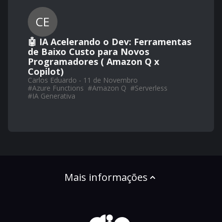
CE
🤖 IA Acelerando o Dev: Ferramentas
de Baixo Custo para Novos
Programadores ( Amazon Q x
Copilot)
Carlos Eduardo - 11 de Novembro
#
Azure Functions
#
Amazon Q
#
Serverless
#
IA Generativa
Mais informações