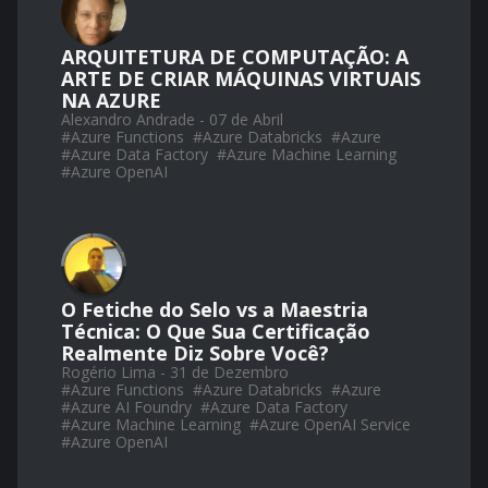
ARQUITETURA DE COMPUTAÇÃO: A
ARTE DE CRIAR MÁQUINAS VIRTUAIS
NA AZURE
Alexandro Andrade - 07 de Abril
#
Azure Functions
#
Azure Databricks
#
Azure
#
Azure Data Factory
#
Azure Machine Learning
#
Azure OpenAI
O Fetiche do Selo vs a Maestria
Técnica: O Que Sua Certificação
Realmente Diz Sobre Você?
Rogério Lima - 31 de Dezembro
#
Azure Functions
#
Azure Databricks
#
Azure
#
Azure AI Foundry
#
Azure Data Factory
#
Azure Machine Learning
#
Azure OpenAI Service
#
Azure OpenAI