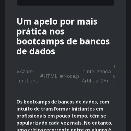
Um apelo por mais
prática nos
bootcamps de bancos
de dados
#
Segur
#
Azure
#
Inteligência
#
HTML
#
Node.js
da
Functions
Artificial (IA)
Informa
Os bootcamps de bancos de dados, com
intuito de transformar iniciantes em
profissionais em pouco tempo, têm se
popularizado cada vez mais. No entanto,
uma crítica recorrente entre os alunos é