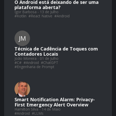
O Android está deixando de ser uma
plataforma aberta?
Igor Barbosa - 13 de Julho
#
Kotlin
#
React Native
#
Android
JM
Técnica de Cadência de Toques com
Contadores Locais
João Moreira - 01 de Julho
#
C#
#
Android
#
ChatGPT
#
Engenharia de Prompt
Smart Notification Alarm: Privacy-
First Emergency Alert Overview
Hamilton Silva - 14 de Maio
#
Android
#
LLMs