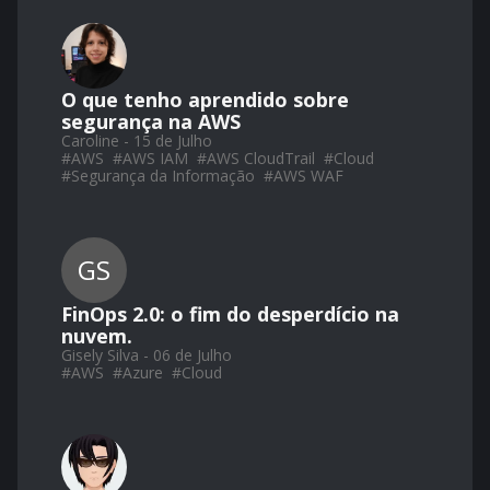
O que tenho aprendido sobre
segurança na AWS
Caroline - 15 de Julho
#
AWS
#
AWS IAM
#
AWS CloudTrail
#
Cloud
#
Segurança da Informação
#
AWS WAF
GS
FinOps 2.0: o fim do desperdício na
nuvem.
Gisely Silva - 06 de Julho
#
AWS
#
Azure
#
Cloud