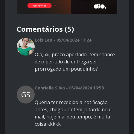
Comentários (5)
Lois Len - 05/04/2024 17:24
Olá, xii, prazo apertado...tem chance
de o período de entrega ser
prorrogado um pouquinho?
Gabrielle Silva - 05/04/2024 16:58
GS
Queria ter recebido a notificação
antes, chegou ontem já tarde no e-
mail, hoje mal deu tempo, é muita
coisa kkkkk