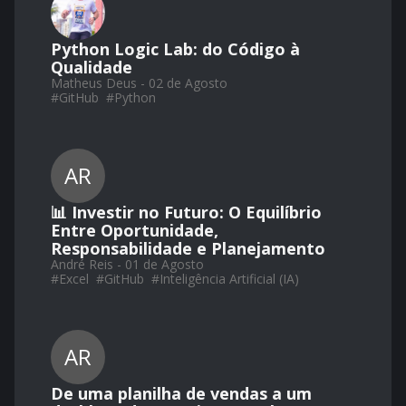
Python Logic Lab: do Código à
Qualidade
Matheus Deus - 02 de Agosto
#
GitHub
#
Python
AR
📊 Investir no Futuro: O Equilíbrio
Entre Oportunidade,
Responsabilidade e Planejamento
André Reis - 01 de Agosto
#
Excel
#
GitHub
#
Inteligência Artificial (IA)
AR
De uma planilha de vendas a um