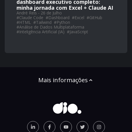
dashboard executivo completo:
minha jornada com Excel + Claude AI
André Reis - 26 de Julho
#
Claude Code
#
Dashboard
#
Excel
#
GitHub
#
HTML
#
Tailwind
#
Python
#
Análise de Dados Multiplataforma
#
Inteligência Artificial (IA)
#
JavaScript
Mais informações