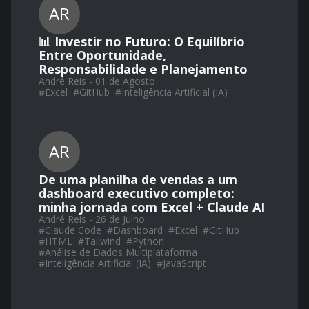
AR
📊 Investir no Futuro: O Equilíbrio
Entre Oportunidade,
Responsabilidade e Planejamento
André Reis - 01 de Agosto
#
Excel
#
GitHub
#
Inteligência Artificial (IA)
AR
De uma planilha de vendas a um
dashboard executivo completo:
minha jornada com Excel + Claude AI
André Reis - 26 de Julho
#
Claude Code
#
Dashboard
#
Excel
#
GitHub
#
HTML
#
Tailwind
#
Python
#
Análise de Dados Multiplataforma
#
Inteligência Artificial (IA)
#
JavaScript