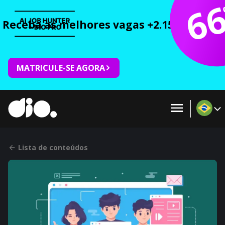
6
Receba as melhores vagas +2.150 cursos 
MATRICULE-SE AGORA
Lista de conteúdos