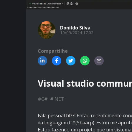
Donildo Silva
10/05/2024 17:02
Compartilhe
Visual studio commun
#
C#
#
.NET
Fala pessoal blz?! Então recentemente con
da linguagem C#(Shaarp). Estou me aprof
Estou fazendo um projeto que um sistema f