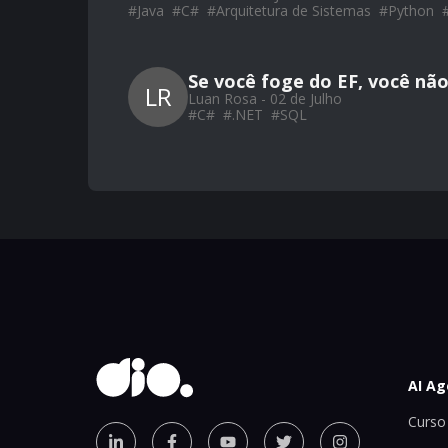
#
Java
#
C#
#
Arquitetura de Sistemas
#
Python
Se você foge do EF, você nã
LR
Luan Rosa - 02 de Julho
#
C#
#
.NET
#
SQL
AI Ag
Curso 