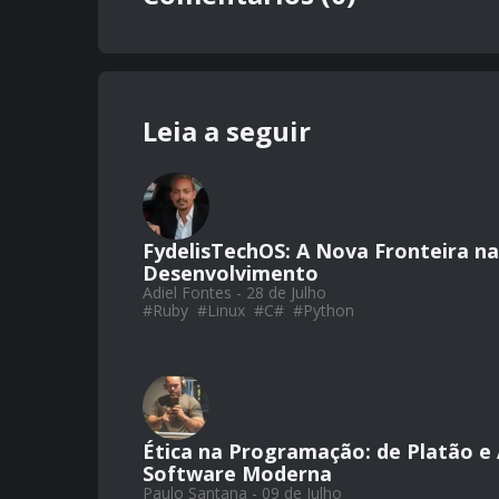
Leia a seguir
FydelisTechOS: A Nova Fronteira n
Desenvolvimento
Adiel Fontes - 28 de Julho
#
Ruby
#
Linux
#
C#
#
Python
Ética na Programação: de Platão e 
Software Moderna
Paulo Santana - 09 de Julho