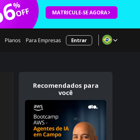
66
%
OFF
MATRICULE-SE AGORA
Planos
Para Empresas
Entrar
Recomendados para
você