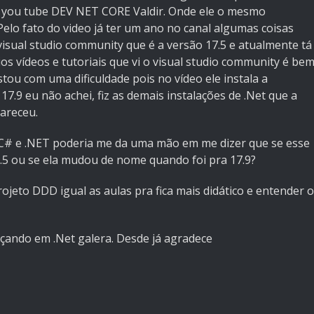
 you tube DEV NET CORE Valdir. Onde ele o mesmo
Pelo fato do video já ter um ano no canal algumas coisas
sual studio community que é a versão 17.5 e atualmente tá
os vídeos e tutoriais que vi o visual studio community é be
tou com uma dificuldade pois no vídeo ele instala a
 17.9 eu não achei, fiz as demais instalações de .Net que a
areceu.
# e .NET poderia me da uma mão em me dizer que se esse
7.5 ou se ela mudou de nome quando foi pra 17.9?
ojeto DDD igual as aulas pra fica mais didático e entender o
çando em .Net galera. Desde já agradece