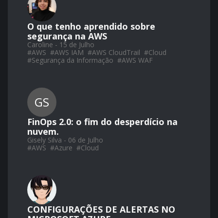
O que tenho aprendido sobre
segurança na AWS
Caroline - 15 de Julho
#
AWS
#
AWS IAM
#
AWS CloudTrail
#
Cloud
#
Segurança da Informação
#
AWS WAF
GS
FinOps 2.0: o fim do desperdício na
nuvem.
Gisely Silva - 06 de Julho
#
AWS
#
Azure
#
Cloud
CONFIGURAÇÕES DE ALERTAS NO