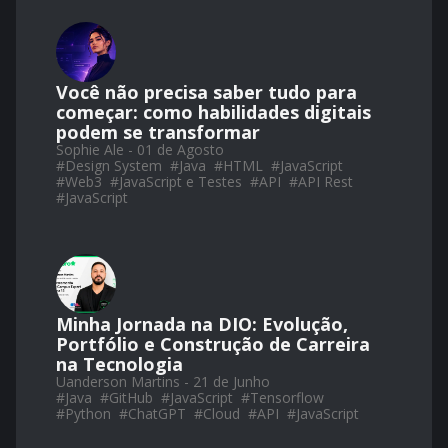
Você não precisa saber tudo para
começar: como habilidades digitais
podem se transformar
Sophie Ale - 01 de Agosto
#
Design System
#
Java
#
HTML
#
JavaScript
#
Web3
#
JavaScript e Testes
#
API
#
API Rest
#
JavaScript
Minha Jornada na DIO: Evolução,
Portfólio e Construção de Carreira
na Tecnologia
Uanderson Martins - 21 de Junho
#
Java
#
GitHub
#
JavaScript
#
Tensorflow
#
Python
#
ChatGPT
#
Cloud
#
API
#
JavaScript