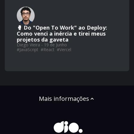
🥊 Do "Open To Work" ao Deploy:
Como venci a inércia e tirei meus
projetos da gaveta
Diego Vieira - 19 de Junho
#
JavaScript
#
React
#
Vercel
Mais informações