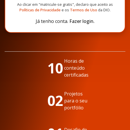
Ao clicar em "matricule-se gratis", declaro que aceito as
Políticas de Privacidade
e os
Termos de Uso
da DIO.
Já tenho conta.
Fazer login.
Horas de
10
conteúdo
certificadas
Projetos
02
para o seu
portfólio
Desafio de