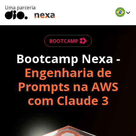
Uma parceria
BOOTCAMP
Bootcamp Nexa -
Engenharia de
Prompts na AWS
com Claude 3