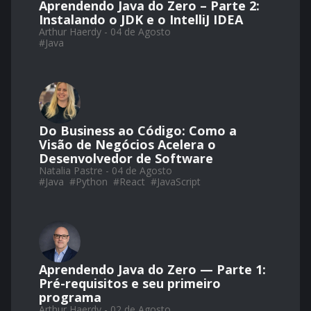
Aprendendo Java do Zero – Parte 2:
Instalando o JDK e o IntelliJ IDEA
Arthur Haerdy - 04 de Agosto
#
Java
Do Business ao Código: Como a
Visão de Negócios Acelera o
Desenvolvedor de Software
Natalia Pastre - 04 de Agosto
#
Java
#
Python
#
React
#
JavaScript
Aprendendo Java do Zero — Parte 1:
Pré-requisitos e seu primeiro
programa
Arthur Haerdy - 02 de Agosto