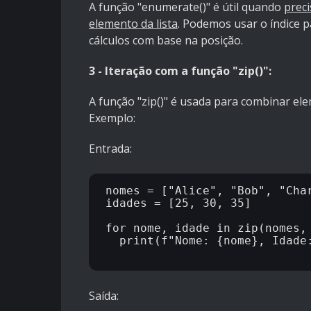
A função "enumerate()" é útil quando
preci
elemento da lista
. Podemos usar o índice p
cálculos com base na posição.
3 - Iteração com a função "zip()":
A função "zip()" é usada para combinar el
Exemplo:
Entrada:
nomes = ["Alice", "Bob", "Char
idades = [25, 30, 35]

for nome, idade in zip(nomes, 
  print(f"Nome: {nome}, Idade: {idade}")

Saída: