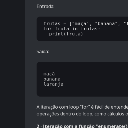
Entrada:
frutas = ["maçã", "banana", "l
for fruta in frutas:

Saída:
maçã

banana

laranja

A iteração com loop "for" é fácil de enten
operações dentro do loop
, como cálculos 
2 - Iteração com a função "enumerate()