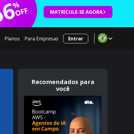
66
%
OFF
MATRICULE-SE AGORA
Planos
Para Empresas
Entrar
Recomendados para
você