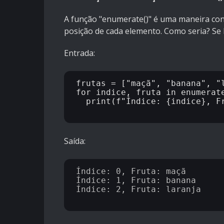
A função "enumerate()" é uma maneira con
posição de cada elemento. Como seria? Se l
Entrada:
frutas = ["maçã", "banana", "l
for indice, fruta in enumerate
  print(f"Índice: {indice}, Fruta: {fruta}")

Saída:
Índice: 0, Fruta: maçã

Índice: 1, Fruta: banana

Índice: 2, Fruta: laranja
