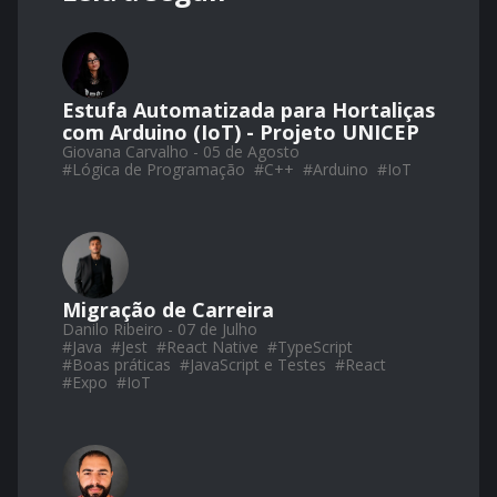
Estufa Automatizada para Hortaliças
com Arduino (IoT) - Projeto UNICEP
Giovana Carvalho - 05 de Agosto
#
Lógica de Programação
#
C++
#
Arduino
#
IoT
Migração de Carreira
Danilo Ribeiro - 07 de Julho
#
Java
#
Jest
#
React Native
#
TypeScript
#
Boas práticas
#
JavaScript e Testes
#
React
#
Expo
#
IoT