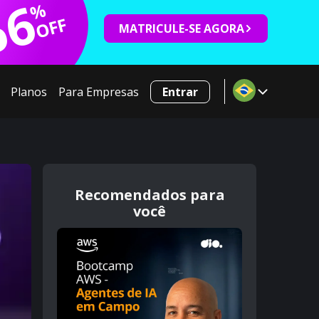
66
%
OFF
MATRICULE-SE AGORA
Planos
Para Empresas
Entrar
Recomendados para
você