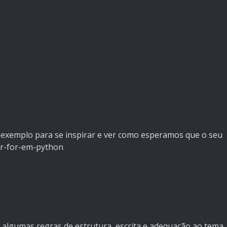
 exemplo para se inspirar e ver como esperamos que o seu
ar-for-em-python
ir algumas regras de estrutura, escrita e adequação ao tema