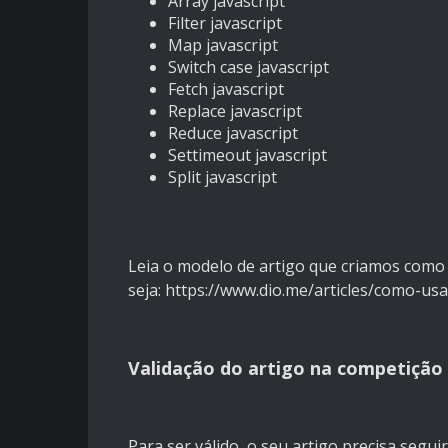
Array javascript
Filter javascript
Map javascript
Switch case javascript
Fetch javascript
Replace javascript
Reduce javascript
Settimeout javascript
Split javascript
Leia o modelo de artigo que criamos como
seja:
https://www.dio.me/articles/como-us
Validação do artigo na competição
Para ser válido, o seu artigo precisa segu