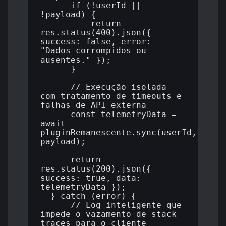
      if (!userId || 
!payload) {

          return 
res.status(400).json({ 
success: false, error: 
"Dados corrompidos ou 
ausentes." });

      }

      // Execução isolada 
com tratamento de timeouts e 
falhas de API externa

      const telemetryData = 
await 
pluginRemanescente.sync(userId, 
payload);

      return 
res.status(200).json({ 
success: true, data: 
telemetryData });

  } catch (error) {

      // Log inteligente que 
impede o vazamento de stack 
traces para o cliente
