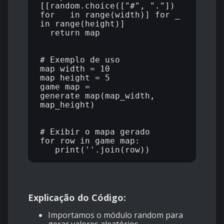
[[random.choice(["#", "."]) 
for _ in range(width)] for _ 
in range(height)]

  return map

# Exemplo de uso

map_width = 10

map_height = 5

game_map = 
generate_map(map_width, 
map_height)

# Exibir o mapa gerado

for row in game_map:

Explicação do Código:
Importamos o módulo random para
gerar valores aleatórios.