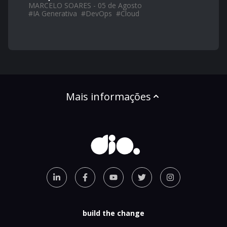
MARCELO SOARES - 05 de Agosto
#
IA Generativa
#
DevOps
#
Cloud
Mais informações
build the change