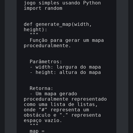
jogo simples usando Python

import random

def generate_map(width, 
height):

  """

  Função para gerar um mapa 
proceduralmente.

  Parâmetros:

  - width: largura do mapa

  - height: altura do mapa

  Retorna:

  - Um mapa gerado 
proceduralmente representado 
como uma lista de listas, 
onde "#" representa um 
obstáculo e "." representa 
espaço vazio.

  """

  map = 