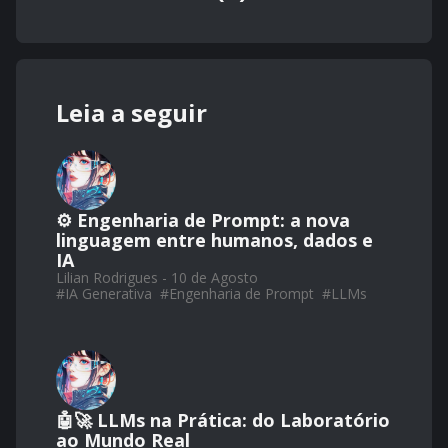
Leia a seguir
⚙️ Engenharia de Prompt: a nova
linguagem entre humanos, dados e
IA
Lilian Rodrigues - 10 de Agosto
#
IA Generativa
#
Engenharia de Prompt
#
LLMs
🤖🚀 LLMs na Prática: do Laboratório
ao Mundo Real