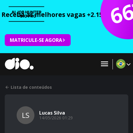
6
Receba as melhores vagas +2.150 cursos 
MATRICULE-SE AGORA
Lista de conteúdos
Lucas Silva
LS
14/05/2026 01:29