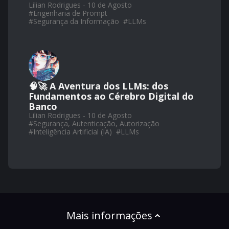
Lilian Rodrigues - 10 de Agosto
#
Engenharia de Prompt
#
Segurança da Informação
#
LLMs
🧠🚀 A Aventura dos LLMs: dos
Fundamentos ao Cérebro Digital do
Banco
Lilian Rodrigues - 10 de Agosto
#
Segurança, Autenticação, Autorização
#
Inteligência Artificial (IA)
#
LLMs
Mais informações