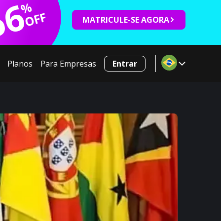
66
%
OFF
MATRICULE-SE AGORA
Planos
Para Empresas
Entrar