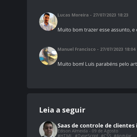
Lucas Moreira - 27/07/2023 18:23
Muito bom trazer esse assunto, e 
Manuel Francisco - 27/07/2023 18:04
Muito bom! Luís parabéns pelo artig
Leia a seguir
Saas de controle de clientes
Edison Almeida - 09 de Agosto
#
HTML
#
TypeScript
#
CSS
#
Angular