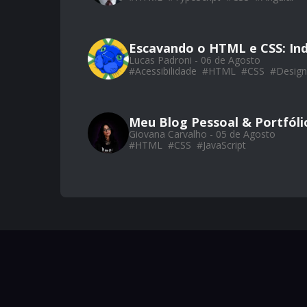
Escavando o HTML e CSS: Ind
Lucas Padroni - 06 de Agosto
#
Acessibilidade
#
HTML
#
CSS
#
Design
Meu Blog Pessoal & Portfól
Giovana Carvalho - 05 de Agosto
#
HTML
#
CSS
#
JavaScript