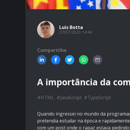
Luis Botta
27/07/2023 14:44
Compartilhe
A importância da com
#
HTML
#
JavaScript
#
TypeScript
Quando ingressei no mundo da programação
pretendia estudar na época e rapidamente
com um post onde o rapaz estava pedindo 