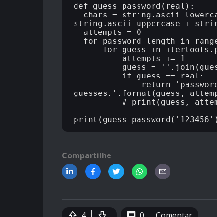
def guess_password(real):

  chars = string.ascii_lowercase + string.digits + 
string.ascii_uppercase + strin
  attempts = 0

  for password_length in range(1, 9):

      for guess in itertools.product(chars, repeat=password_length):

          attempts += 1

          guess = ''.join(guess)

          if guess == real:

              return 'password is {}. found in {} 
guesses.'.format(guess, attemp
          # print(guess, attempts)

Compartilhe
4
0
Comentar