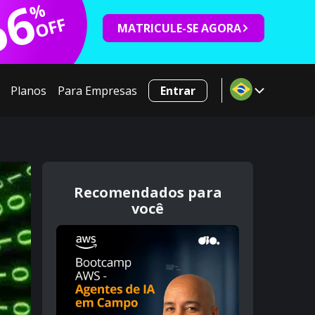
66
%
OFF
MATRICULE-SE AGORA
Planos
Para Empresas
Entrar
Recomendados para
você