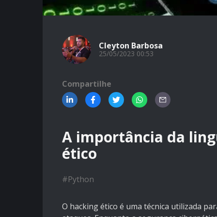
Cleyton Barbosa
25/05/2023 00:53
Compartilhe
A importância da li
ético
#
Python
O hacking ético é uma técnica utilizada pa