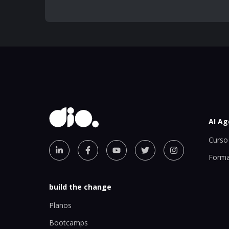
AI Ag
Curso 
Forma
build the change
Planos
Bootcamps