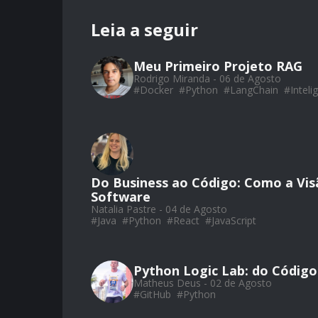
Leia a seguir
Meu Primeiro Projeto RAG
Rodrigo Miranda - 06 de Agosto
#
Docker
#
Python
#
LangChain
#
Intelig
Do Business ao Código: Como a Vis
Software
Natalia Pastre - 04 de Agosto
#
Java
#
Python
#
React
#
JavaScript
Python Logic Lab: do Código
Matheus Deus - 02 de Agosto
#
GitHub
#
Python