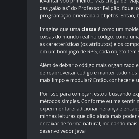
levantar voo primeiro... Mas chega de "via
das galáxias” do Professor Felipão, fiquei
programação orientada a objetos. Então, 
Imagine que uma
classe
é como um molde o
coisas do mundo real no código, como uma
as características (os atributos) e os co
em um bom jogo de RPG, cada objeto tem su
Além de deixar o código mais organizado e
de reaproveitar código e manter tudo nos 
mais limpo e modular? Então, conhecer e us
Por isso para começar, estou buscando exp
métodos simples. Conforme eu me sentir m
experimentarei adicionar herança e encap
minhas leituras que dão ainda mais poder e 
encaixar de forma natural, me dando mai
desenvolvedor Java!