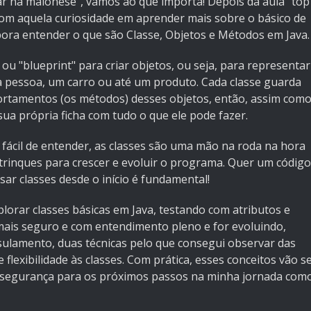
jar na maionese", vamos ao que importa! Depois da aula “top
 com aquela curiosidade em aprender mais sobre o básico de
bora entender o que são Classe, Objetos e Métodos em Java.
u "blueprint" para criar objetos, ou seja, para representar
 pessoa, um carro ou até um produto. Cada classe guarda
mportamentos (os métodos) desses objetos, então, assim com
a própria ficha com tudo o que ele pode fazer.
 fácil de entender, as classes são uma mão na roda na hora
trinques para crescer e evoluir o programa. Quer um código
ar classes desde o início é fundamental!
lorar classes básicas em Java, testando com atributos e
ais seguro e com entendimento pleno e for evoluindo,
sulamento, duas técnicas pelo que consegui observar das
flexibilidade às classes. Com prática, esses conceitos vão s
s segurança para os próximos passos na minha jornada com