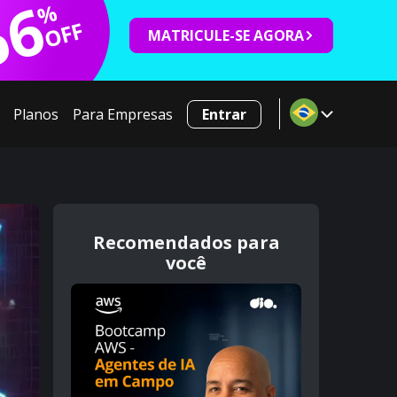
66
%
OFF
MATRICULE-SE AGORA
Planos
Para Empresas
Entrar
Recomendados para
você