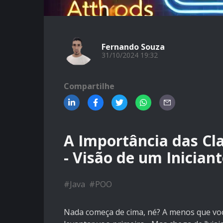
Fernando Souza
31/10/2024 19:32
Compartilhe
A Importância das Cl
- Visão de um Inician
#
Java
#
POO
Nada começa de cima, né? A menos que vo