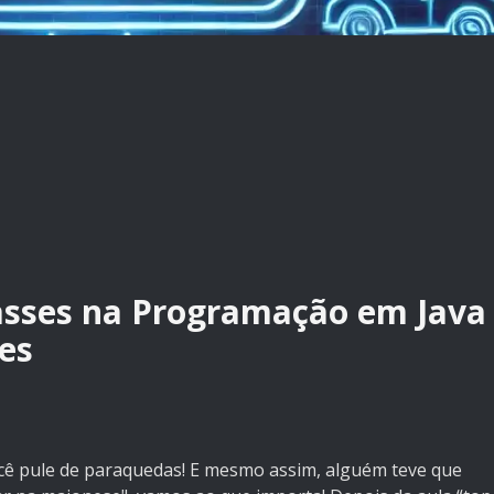
asses na Programação em Java
tes
cê pule de paraquedas! E mesmo assim, alguém teve que