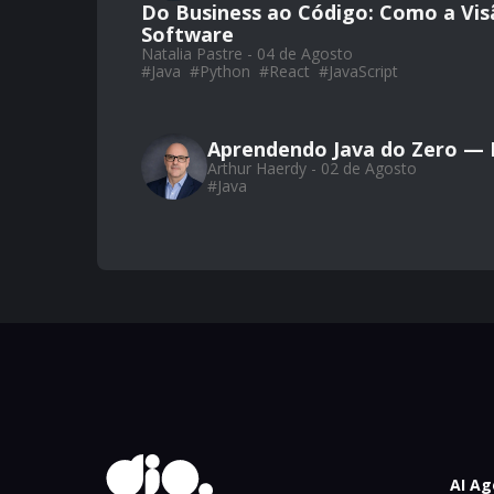
Do Business ao Código: Como a Vis
Software
Natalia Pastre - 04 de Agosto
#
Java
#
Python
#
React
#
JavaScript
Aprendendo Java do Zero — P
Arthur Haerdy - 02 de Agosto
#
Java
AI Ag