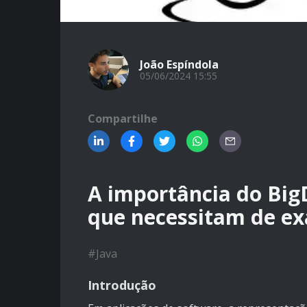
João Espíndola
05/06/2024 15:55
Compartilhe
A importância do Big
que necessitam de ex
#
Java
Introdução