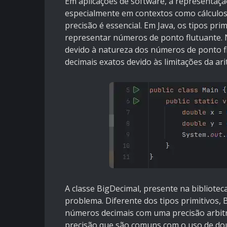
Em aplicações de software, a representaçã
especialmente em contextos como cálculos 
precisão é essencial. Em Java, os tipos pr
representar números de ponto flutuante. 
devido à natureza dos números de ponto f
decimais exatos devido às limitações da ari
A classe BigDecimal, presente na bibliote
problema. Diferente dos tipos primitivos,
números decimais com uma precisão arbit
precisão que são comuns com o uso de dou