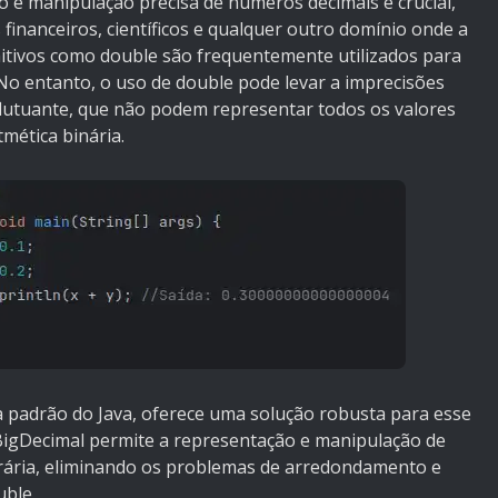
o e manipulação precisa de números decimais é crucial,
financeiros, científicos e qualquer outro domínio onde a
imitivos como double são frequentemente utilizados para
No entanto, o uso de double pode levar a imprecisões
lutuante, que não podem representar todos os valores
tmética binária.
ca padrão do Java, oferece uma solução robusta para esse
 BigDecimal permite a representação e manipulação de
rária, eliminando os problemas de arredondamento e
ble.