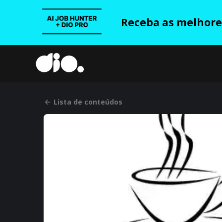
Receba as melhores
Lista de conteúdos