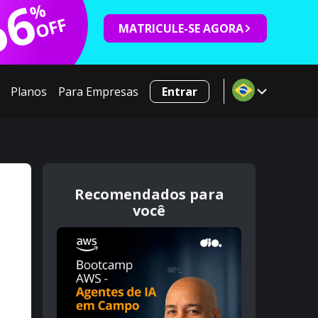
66
%
OFF
MATRICULE-SE AGORA
Planos
Para Empresas
Entrar
Recomendados para
você