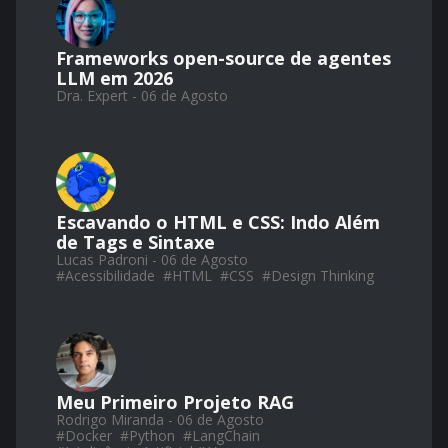
Frameworks open-source de agentes
LLM em 2026
Dra. Expert - 06 de Agosto
Escavando o HTML e CSS: Indo Além
de Tags e Sintaxe
Lucas Padroni - 06 de Agosto
#
Acessibilidade
#
HTML
#
CSS
#
Design Thinking
Meu Primeiro Projeto RAG
Rodrigo Miranda - 06 de Agosto
#
Docker
#
Python
#
LangChain