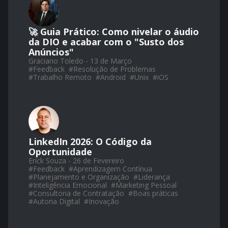
🚀 Guia Prático: Como nivelar o áudio
da DIO e acabar com o "Susto dos
Anúncios"
Graciano Toledo - 13 de Março
#
Feedback
#
Resolução de Problemas
#
Trabalho Remoto
#
Android
#
Unix
#
iOS
LinkedIn 2026: O Código da
Oportunidade
Erick Souza - 26 de Fevereiro
#
Feedback
#
Aprendizagem Contínua
#
Planejamento e Organização
#
Liderança
#
Inteligência Emocional
#
Marketing Pessoal
#
Consultoria de Contratação
#
Boas práticas
#
Autoria Digital
#
Inovação