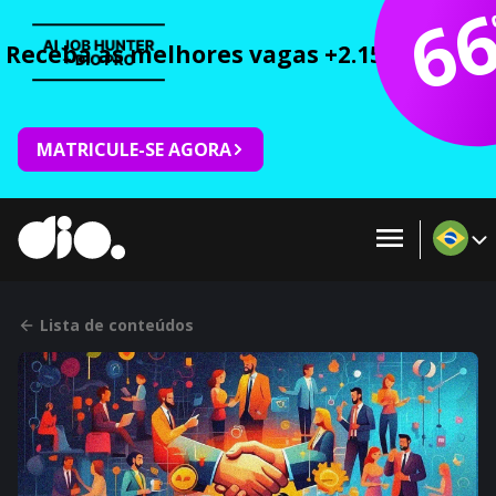
6
Receba as melhores vagas +2.150 cursos 
MATRICULE-SE AGORA
Lista de conteúdos