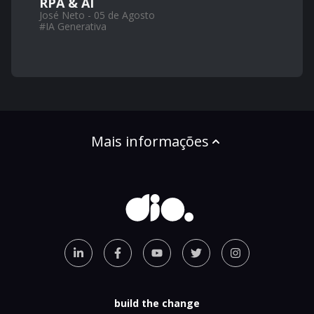
RPA & AI
José Neto - 05 de Agosto
#
IA Generativa
Mais informações
build the change