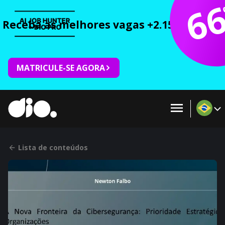
6
Receba as melhores vagas +2.150 cursos 
MATRICULE-SE AGORA
Lista de conteúdos