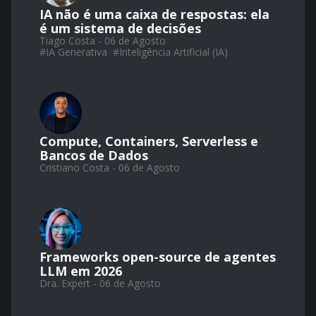
IA não é uma caixa de respostas: ela
é um sistema de decisões
Tiago Costa - 06 de Agosto
#
IA Generativa
#
Inteligência Artificial (IA)
Compute, Containers, Serverless e
Bancos de Dados
Cristiano Costa - 06 de Agosto
Frameworks open-source de agentes
LLM em 2026
Dra. Expert - 06 de Agosto