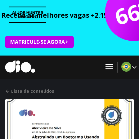
6
Receba as melhores vagas +2.150 cursos 
MATRICULE-SE AGORA
Lista de conteúdos