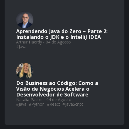
Aprendendo Java do Zero – Parte 2:
Instalando o JDK e o IntelliJ IDEA
Arthur Haerdy - 04 de Agosto
#
Java
Do Business ao Código: Como a
Visão de Negócios Acelera o
Desenvolvedor de Software
Natalia Pastre - 04 de Agosto
#
Java
#
Python
#
React
#
JavaScript