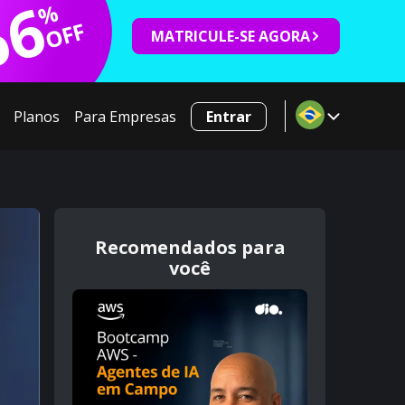
66
%
OFF
MATRICULE-SE AGORA
Planos
Para Empresas
Entrar
Recomendados para
você