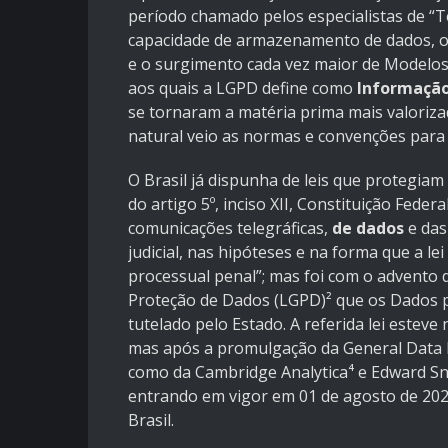
período chamado pelos especialistas de “
capacidade de armazenamento de dados, o
e o surgimento cada vez maior de Modelo
aos quais a LGPD define como
Informaçã
se tornaram a matéria prima mais valoriz
natural veio as normas e convenções para
O Brasil já dispunha de leis que protegia
do artigo 5º, inciso XII, Constituição Federa
comunicações telegráficas,
de dados
e das
judicial, nas hipóteses e na forma que a le
processual penal”; mas foi com o advento da
Proteção de Dados (LGPD)² que os Dados p
tutelado pelo Estado. A referida lei esteve
mas após a promulgação da General Data P
como da Cambridge Analytica⁴ e Edward Sn
entrando em vigor em 01 de agosto de 2021
Brasil.