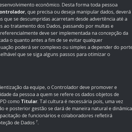
desenvolvimento econômico. Desta forma toda pessoa
ontrolador
, que precisa ou deseja manipular dados, deverá
as que se descumpridas acarretam desde advertência até a
das ao tratamento dos Dados, passando por multas e
 preferencialmente deve ser implementada na concepção da
ada o quanto antes a fim de se evitar qualquer
quação poderá ser complexo ou simples a depender do port
elhável que se siga alguns passos para otimizar o
ientização da equipe, o Controlador deve promover e
acidade da pessoa a quem se refere os dados objetos de
LGPD como
Titular
. Tal cultura é necessária pois, uma vez
ão e posterior gestão se dará de maneira natural e dinâmica
acitação de funcionários e colaboradores refletirá
teção de Dados ⁷.