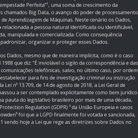
Tempestade Perfeita”¹, uma soma de crescimento da
s chamados Big Data, o avanço do poder de processamento
s de Aprendizagem de Máquinas. Neste cenário os Dados,
o
relacionada a pessoa natural identificada ou identificável,
ada, manipulada e comercializada. Como consequência
 padronizar, organizar e proteger esses Dados.
m os Dados, mesmo que de maneira implícita, como é o caso
l 1988 que diz: “É inviolável o sigilo da correspondência e das
 comunicações telefônicas, salvo, no último caso, por ordem
i estabelecer para fins de investigação criminal ou instrução
 Lei nº 13.709, de 14 de agosto de 2018, a Lei Geral de
assou a ser contemplado explicitamente como bem jurídico
 na pauta do legislativo brasileiro por mais de uma década,
rotection Regulation (GDPR) ³ da União Europeia e casos
owden⁵ foi que a LGPD finalmente foi votada e sancionada,
 sendo hoje a Lei que rege as diretrizes sobre Dados no