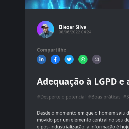
Eliezer Silva
08/06/2022 04:24
Compartilhe
Adequação à LGPD e 
#
Desperte o potencial
#
Boas práticas
#
S
Desde o momento em que o homem saiu da 
movido por um elemento central no seu des
e pós-industrialização, a informação é h